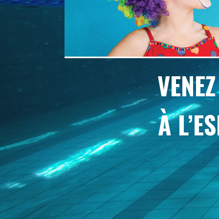
VENEZ
À L’E